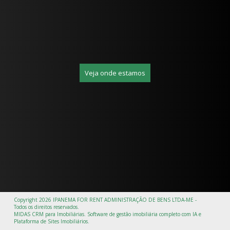
Veja onde estamos
Copyright 2026
IPANEMA FOR RENT ADMINISTRAÇÃO DE BENS LTDA-ME
-
Todos os direitos reservados.
MIDAS
CRM para Imobiliárias
.
Software de gestão imobiliária completo com IA
e
Plataforma de Sites Imobiliários
.