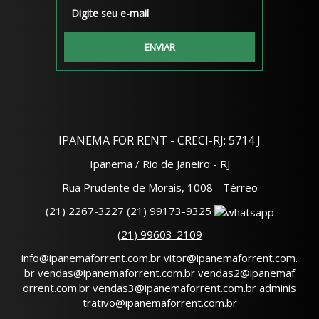
IPANEMA FOR RENT - CRECI-RJ: 5714 J
Ipanema / Rio de Janeiro - RJ
Rua Prudente de Morais, 1008 - Térreo
(
21
)
2267-3227
(
21
)
99173-9325
(
21
)
99603-2109
info@ipanemaforrent.com.br
vitor@ipanemaforrent.com.
br
vendas@ipanemaforrent.com.br
vendas2@ipanemaf
orrent.com.br
vendas3@ipanemaforrent.com.br
adminis
trativo@ipanemaforrent.com.br