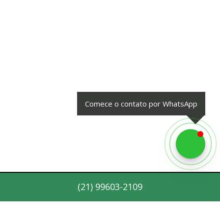
Comece o contato por WhatsApp
(
21
)
99603-2109