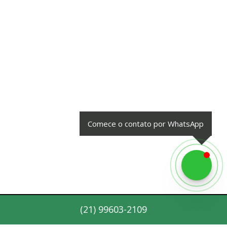
Comece o contato por WhatsApp
(
21
)
99603-2109