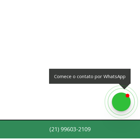
Comece o contato por WhatsApp
(
21
)
99603-2109